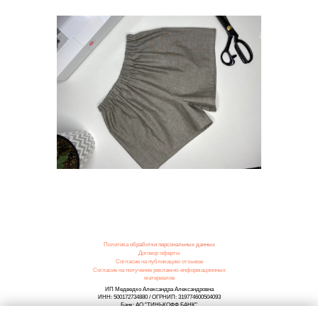
Политика
обработки персональных данных
Договор оферты
Согласие на публикацию отзывов
Согласие на получение рекламно-информационных
материалов
ИП Медведко Александра Александровна
ИНН: 500172734880 / ОГРНИП: 319774600504093
Банк: АО "ТИНЬКОФФ БАНК"
Номер счёта: 40802810700001462173